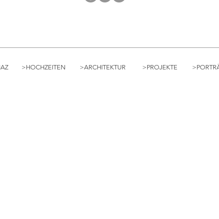
IAZ
>HOCHZEITEN
>ARCHITEKTUR
>PROJEKTE
>PORTR
© 2019 Priscilla Díaz
|
IMPRESSUM
|
DATENSCHUTZRICHTLINIE